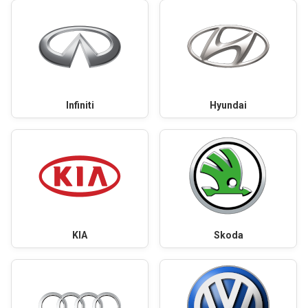
Infiniti
Hyundai
KIA
Skoda