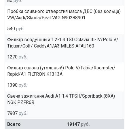
80
руб.
Пробка сливного отверстия масла ДВС (без кольца)
VW/Audi/Skoda/Seat VAG N90288901
540
руб.
Фильтр воздушный 1.2-1.4 TSI Octavia III-IV/Polo V/
Tiguan/Golf/ CaddyA1/A3 MILES AFAU160
1270
руб.
Фильтр салона (угольный) Polo V/Fabia/Roomster/
Rapid/A1 FILTRON K1313A
1390
руб.
Свеча зажигания Audi A1 1.4 TFSII/Sportback (8XA)
NGK PZFR6R
7987
руб.
Всего
19147
руб.