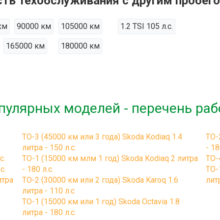
ть техобслуживания с другим пробег
км
90000 км
105000 км
1.2 TSI 105 л.с.
165000 км
180000 км
пулярных моделей - перечень раб
ТО-3 (45000 км или 3 года) Skoda Kodiaq 1.4
ТО-
литра - 150 л.с.
- 18
с.
ТО-1 (15000 км млм 1 год) Skoda Kodiaq 2 литра
ТО-
с.
- 180 л.с.
ТО-
итра
ТО-2 (30000 км или 2 года) Skoda Karoq 1.6
литр
литра - 110 л.с
ТО-1 (15000 км или 1 год) Skoda Octavia 1.8
литра - 180 л.с.