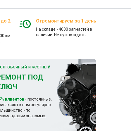
 до 2
Отремонтируем за 1 день
На складе - 4000 запчастей в
наличии. Не нужно ждать.
00 км.
.
олговечный и честный
РЕМОНТ ПОД
КЛЮЧ
5% клиентов
- постоянные,
риезжают к нам регулярно.
ольшинство - по
екомендации знакомых.