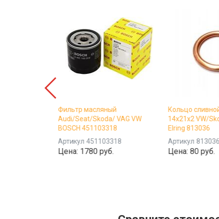
е TOTAL
Фильтр масляный
Кольцо сливно
UTURE NFC
Audi/Seat/Skoda/ VAG VW
14x21x2 VW/Sko
 л
BOSCH 451103318
Elring 813036
01-4-6
Артикул
451103318
Артикул
81303
б.
Цена:
1780 руб.
Цена:
80 руб.