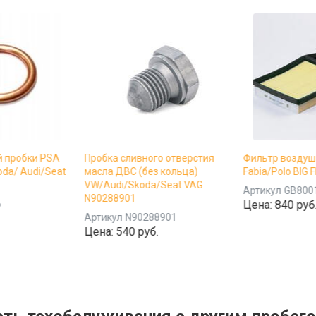
й пробки PSA
Пробка сливного отверстия
Фильтр воздушн
da/ Audi/Seat
масла ДВС (без кольца)
Fabia/Polo BIG F
VW/Audi/Skoda/Seat VAG
Артикул
GB800
N90288901
6
Цена:
840 руб
Артикул
N90288901
Цена:
540 руб.