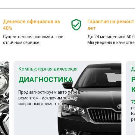
Дешевле официалов на
Гарантия на ремонт
40%
лет
Существенная экономия - при
До 24 месяцев или 60 0
отличном сервисе.
Мы уверены в качестве 
Компьютерная дилерская
Д
ДИАГНОСТИКА
Продиагностируем авто перед
ремонтом - исключим замену
7
исправных элементов.
п
Б
р