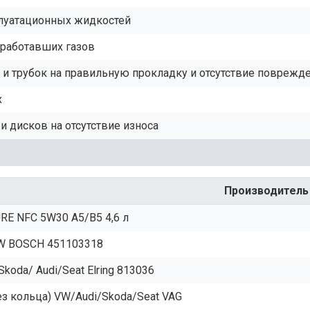
плуатационных жидкостей
тработавших газов
и трубок на правильную прокладку и отсутствие поврежд
х
 дисков на отсутствие износа
Производитель
RE NFC 5W30 A5/B5 4,6 л
VW BOSCH 451103318
oda/ Audi/Seat Elring 813036
ез кольца) VW/Audi/Skoda/Seat VAG