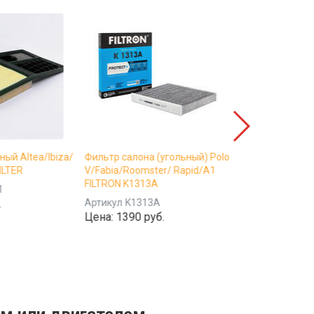
ый Altea/Ibiza/
Фильтр салона (угольный) Polo
Свеча зажигани
ILTER
V/Fabia/Roomster/ Rapid/A1
TFSII/Sportback
FILTRON K1313A
PZFR6R
1
.
Артикул
K1313A
Артикул
PZFR6
Цена:
1390 руб.
Цена:
7987 ру