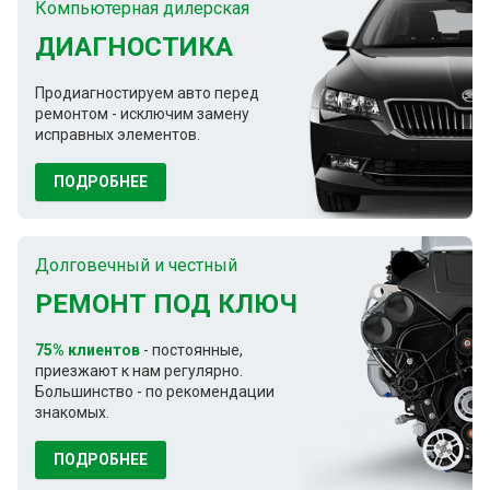
Компьютерная дилерская
ДИАГНОСТИКА
Продиагностируем авто перед
ремонтом - исключим замену
исправных элементов.
ПОДРОБНЕЕ
Долговечный и честный
РЕМОНТ ПОД КЛЮЧ
75% клиентов
- постоянные,
приезжают к нам регулярно.
Большинство - по рекомендации
знакомых.
ПОДРОБНЕЕ