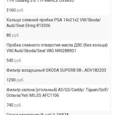
11>/Touareg 3.6 11> MAHLE OX983D
3160
руб.
Кольцо сливной пробки PSA 14x21x2 VW/Skoda/
Audi/Seat Elring 813036
80
руб.
Пробка сливного отверстия масла ДВС (без кольца)
VW/Audi/Skoda/Seat VAG N90288901
540
руб.
Фильтр воздушный SKODA SUPERB 08-, ADV182203
1290
руб.
Фильтр салона (угольный) A3/Q3/Caddy/ Tiguan/Golf/
Octavia/Yeti MILES AFC1106
740
руб.
Свеча зажигания (6 шт) ILZKR7A