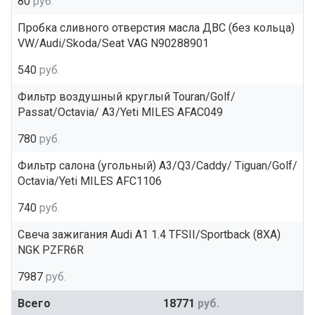
80
руб.
Пробка сливного отверстия масла ДВС (без кольца)
VW/Audi/Skoda/Seat VAG N90288901
540
руб.
Фильтр воздушный круглый Touran/Golf/
Passat/Octavia/ A3/Yeti MILES AFAC049
780
руб.
Фильтр салона (угольный) A3/Q3/Caddy/ Tiguan/Golf/
Octavia/Yeti MILES AFC1106
740
руб.
Свеча зажигания Audi A1 1.4 TFSII/Sportback (8XA)
NGK PZFR6R
7987
руб.
Всего
18771
руб.