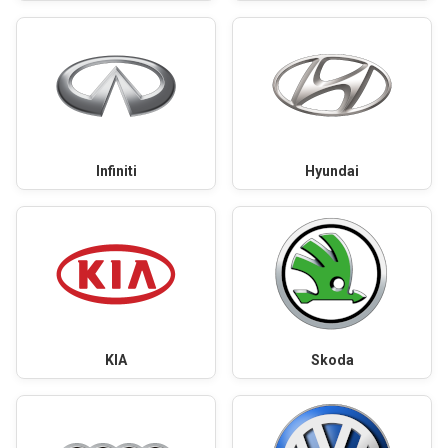
Infiniti
Hyundai
KIA
Skoda