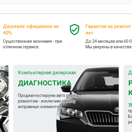
Дешевле официалов на
Гарантия на ремонт
40%
лет
Существенная экономия - при
До 24 месяцев или 60 0
отличном сервисе.
Мы уверены в качестве 
Компьютерная дилерская
Д
ДИАГНОСТИКА
Продиагностируем авто перед
ремонтом - исключим замену
7
исправных элементов.
п
Б
р