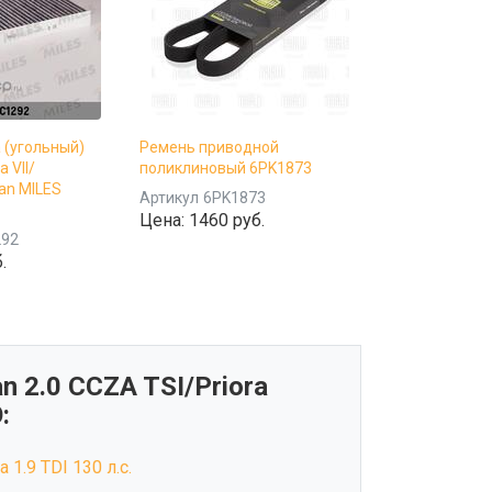
 (угольный)
Ремень приводной
a VII/
поликлиновый 6PK1873
an MILES
Артикул
6PK1873
Цена:
1460 руб.
292
.
 2.0 CCZA TSI/Priora
:
 1.9 TDI 130 л.с.