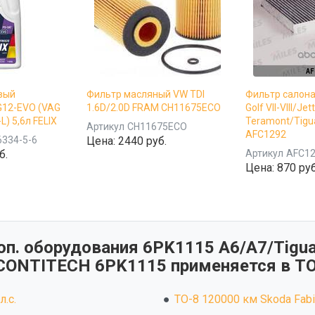
вый
Фильтр масляный VW TDI
Фильтр салона
G12-EVO (VAG
1.6D/2.0D FRAM CH11675ECO
Golf VII-VIII/Jett
) 5,6л FELIX
Teramont/Tigu
Артикул
CH11675ECO
AFC1292
6334-5-6
Цена:
2440 руб.
б.
Артикул
AFC1
Цена:
870 руб
п. оборудования 6PK1115 A6/A7/Tiguan
CONTITECH 6PK1115 применяется в ТО
л.с.
ТО-8 120000 км Skoda Fabia