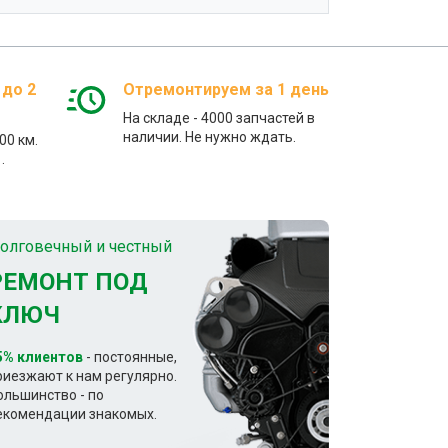
 до 2
Отремонтируем за 1 день
На складе - 4000 запчастей в
наличии. Не нужно ждать.
00 км.
.
олговечный и честный
РЕМОНТ ПОД
КЛЮЧ
5% клиентов
- постоянные,
риезжают к нам регулярно.
ольшинство - по
екомендации знакомых.