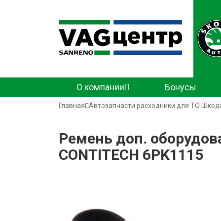
Основная
О компании
Бонусы
навигация
Строка
Главная
Автозапчасти расходники для ТО Шкод
навигации
Ремень доп. оборудова
CONTITECH 6PK1115