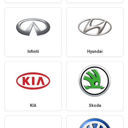
Infiniti
Hyundai
KIA
Skoda