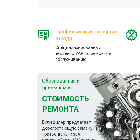
Профильный автосервис
Шкода
Специализированный
техцентр VAG по ремонту и
обслуживанию.
Обоснованная и
приемлемая
СТОИМОСТЬ
РЕМОНТА
Если дилер предлагает
дорогостоющую замену - не
тратье деньги зря,
приезжайте в VAG сервис