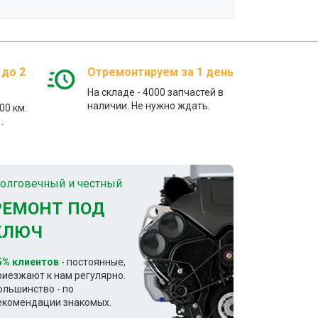
 до 2
Отремонтируем за 1 день
На складе - 4000 запчастей в
наличии. Не нужно ждать.
00 км.
.
олговечный и честный
РЕМОНТ ПОД
КЛЮЧ
5% клиентов
- постоянные,
риезжают к нам регулярно.
ольшинство - по
екомендации знакомых.