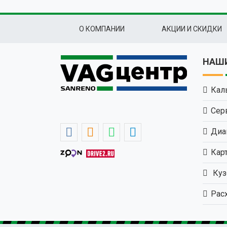
Подвал
О КОМПАНИИ
АКЦИИ И СКИДКИ
НАШИ
Кал
Сер
Диа
Кар
Куз
Рас