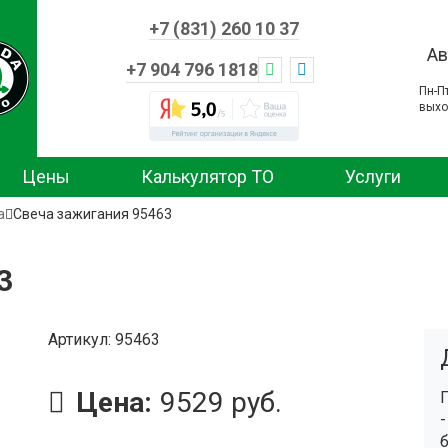
+7 (831) 260 10 37
Ав
+7 904 796 1818
Пн-П
выхо
Цены
Калькулятор ТО
Услуги
а
Свеча зажигания 95463
3
Артикул
95463
Цена:
9529 руб.