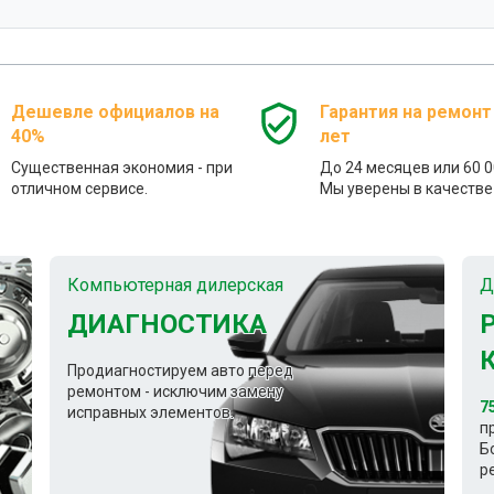
Дешевле официалов на
Гарантия на ремонт
40%
лет
Существенная экономия - при
До 24 месяцев или 60 0
отличном сервисе.
Мы уверены в качестве 
Компьютерная дилерская
Д
ДИАГНОСТИКА
Продиагностируем авто перед
ремонтом - исключим замену
7
исправных элементов.
п
Б
р