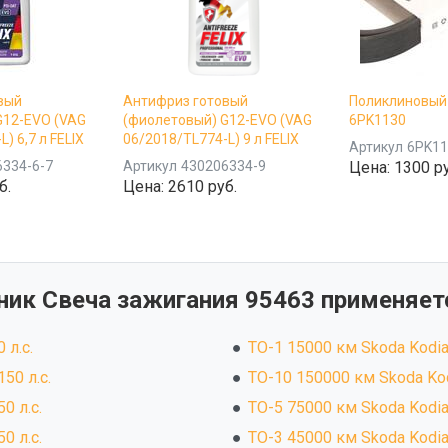
вый
Антифриз готовый
Поликлиновый
G12-EVO (VAG
(фиолетовый) G12-EVO (VAG
6PK1130
) 6,7 л FELIX
06/2018/TL774-L) 9 л FELIX
Артикул
6PK11
6334-6-7
Артикул
430206334-9
Цена:
1300 ру
б.
Цена:
2610 руб.
ник Свеча зажигания 95463 применяетс
 л.с.
ТО-1 15000 км Skoda Kodiaq
50 л.с.
ТО-10 150000 км Skoda Kodi
0 л.с.
ТО-5 75000 км Skoda Kodiaq
0 л.с.
ТО-3 45000 км Skoda Kodiaq