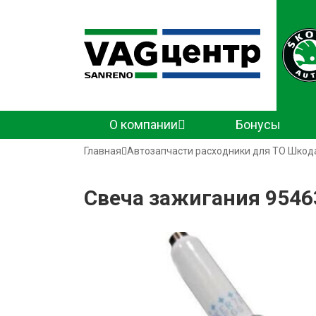
Основная
О компании
Бонусы
навигация
Строка
Главная
Автозапчасти расходники для ТО Шкод
навигации
Свеча зажигания 9546