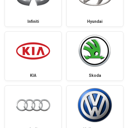
Infiniti
Hyundai
KIA
Skoda