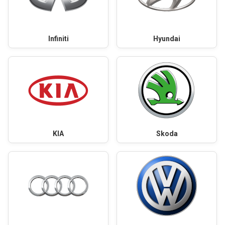
Infiniti
Hyundai
KIA
Skoda